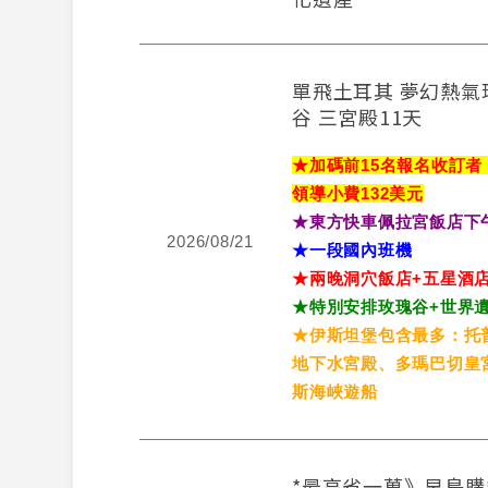
單飛土耳其 夢幻熱氣
谷 三宮殿11天
★加碼前15名報名收訂者
領導小費132美元
★東方快車佩拉宮飯店下
2026/08/21
★一段國內班機
★兩晚洞穴飯店+五星酒
★特別安排玫瑰谷+世界
★伊斯坦堡包含最多：托
地下水宮殿、多瑪巴切皇
斯海峽遊船
*最高省一萬》早鳥