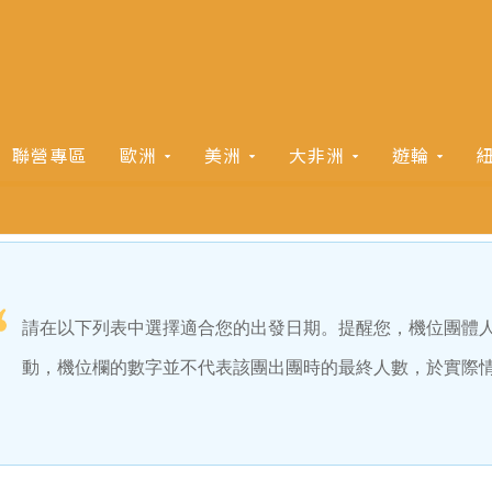
聯營專區
歐洲
美洲
大非洲
遊輪
請在以下列表中選擇適合您的出發日期。提醒您，機位團體
動，機位欄的數字並不代表該團出團時的最終人數，於實際