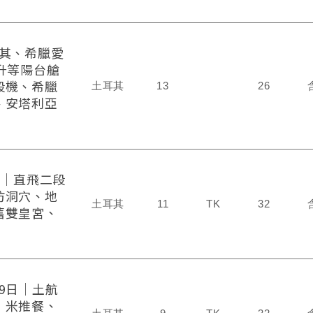
耳其、希臘愛
升等陽台艙
段機、希臘
土耳其
13
26
、安塔利亞
日│直飛二段
仿洞穴、地
土耳其
11
TK
32
舊雙皇宮、
9日│土航
│米推餐、