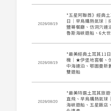
*五星阿聯酋》經典土
日│早鳥購熱氣球│
2026/08/19
鹽哥餐廳、仿洞穴連
魯斯海峽遊船、6大
*最美經典土耳其11
機│★伊堡地窖餐、
2026/08/19
中海連泊、鄂圖曼新
雙遊船
*最美特選土耳其旅遊
直飛、早鳥購熱氣球
2026/08/20
海峽遊船、五星飯店
化遺產