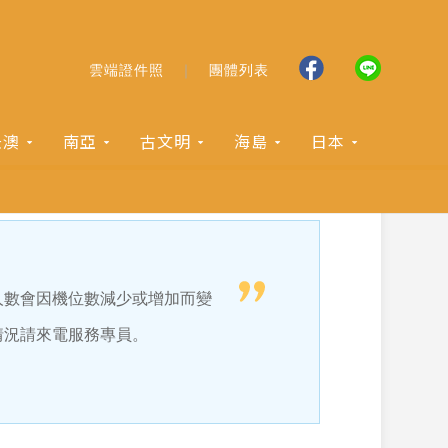
雲端證件照
團體列表
紐澳
南亞
古文明
海島
日本
人數會因機位數減少或增加而變
情況請來電服務專員。