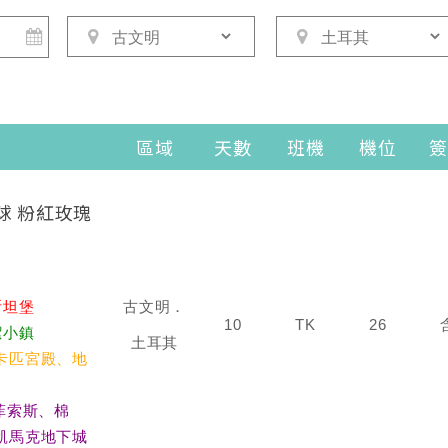
區域
天數
班機
機位
簽
球 粉紅玫瑰
斯坦堡
古文明．
10
TK
26
潔小鎮
土耳其
卡匹宮殿、地
菲索斯、棉
凱馬克地下城