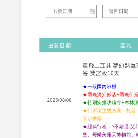
出發日期
團名
單飛土耳其 夢幻熱氣
谷 雙宮殿10天
★一段國內班機
★兩晚洞穴飯店+兩晚伊
2026/08/08
★特別安排玫瑰谷+席林
★伊斯坦堡雙宮殿：托普
下水宮殿
★經典行程，?不錯過:艾
堡、哥樂美露天博物館、