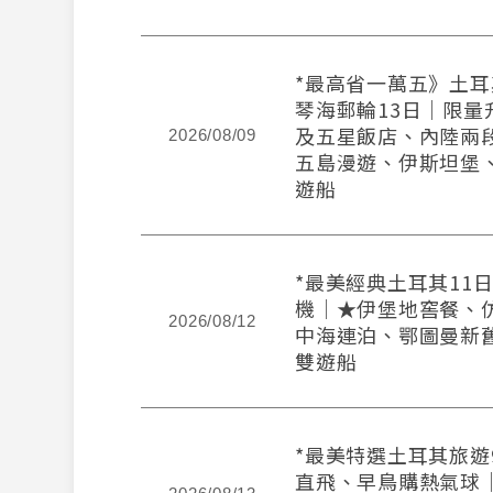
*最高省一萬五》土
琴海郵輪13日｜限量
及五星飯店、內陸兩
2026/08/09
五島漫遊、伊斯坦堡
遊船
*最美經典土耳其11
機│★伊堡地窖餐、
2026/08/12
中海連泊、鄂圖曼新
雙遊船
*最美特選土耳其旅遊
直飛、早鳥購熱氣球