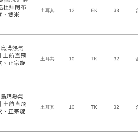
送杜拜阿布
土耳其
12
EK
33
宮、雙米
》早鳥購熱氣
│土航直飛
土耳其
10
TK
32
穴、正宗旋
》早鳥購熱氣
│土航直飛
土耳其
10
TK
32
穴、正宗旋