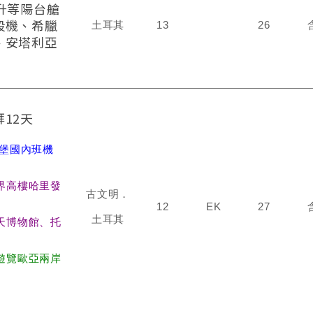
升等陽台艙
段機、希臘
土耳其
13
26
、安塔利亞
12天
坦堡國內班機
界高樓哈里發
古文明．
12
EK
27
土耳其
天博物館、托
遊覽歐亞兩岸