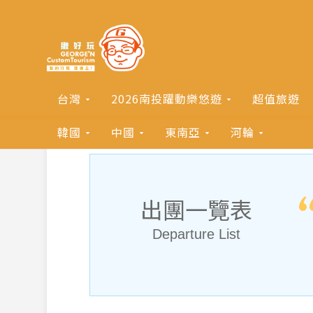
台灣
2026南投躍動樂悠遊
超值旅遊
韓國
中國
東南亞
河輪
出團一覽表
Departure List