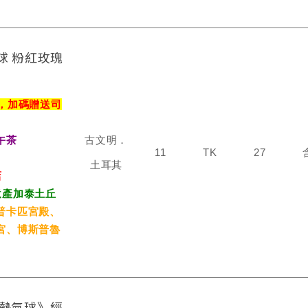
球 粉紅玫瑰
，加碼贈送司
午茶
古文明．
11
TK
27
土耳其
店
遺產加泰土丘
普卡匹宮殿、
宮、博斯普魯
購熱氣球》經