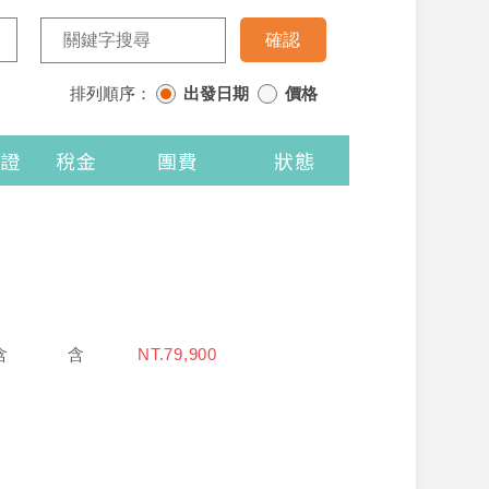
排列順序：
出發日期
價格
證
稅金
團費
狀態
含
含
NT.79,900