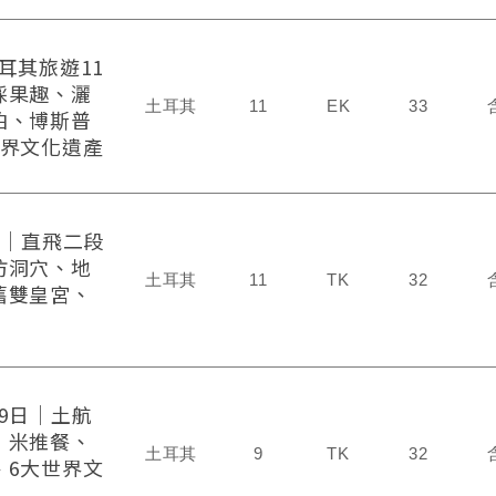
耳其旅遊11
採果趣、灑
土耳其
11
EK
33
泊、博斯普
世界文化遺產
日│直飛二段
仿洞穴、地
土耳其
11
TK
32
舊雙皇宮、
9日│土航
│米推餐、
土耳其
9
TK
32
、6大世界文