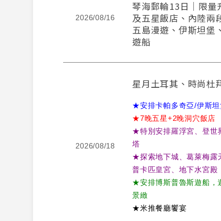
琴海郵輪13日｜限量
及五星飯店、內陸兩
2026/08/16
五島漫遊、伊斯坦堡
遊船
星月土耳其、時尚杜拜
★安排卡帕多奇亞/伊斯
★7晚五星+2晚洞穴飯店
★特別安排羅浮宮、登世
塔
2026/08/18
★探索地下城、葛萊梅露
普卡匹皇宮、地下水宮殿
★安排博斯普魯斯遊船，
景緻
★米推餐廳饗宴