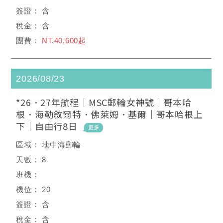
含
含
NT.40,600起
2026/08/23
*26．27年航程｜MSC郵輪女神號｜哥本哈
根．海勒敘爾特．佛萊姆．基爾｜哥本哈根上
下｜自由行8日
地中海郵輪
8
20
含
含