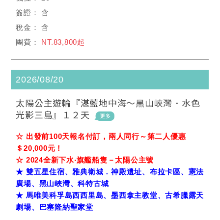
含
含
NT.83,800起
2026/08/20
太陽公主遊輪『湛藍地中海～黑山峽灣．水色
光影三島』１２天
☆ 出發前100天報名付訂，兩人同行～第二人優惠
＄20,000元！
☆ 2024全新下水‧旗艦船隻－太陽公主號
★ 雙五星住宿、雅典衛城．神殿遺址、布拉卡區、憲法
廣場、黑山峽灣、科特古城
★ 馬唯美科孚島西西里島、墨西拿主教堂、古希臘露天
劇場、巴塞隆納聖家堂