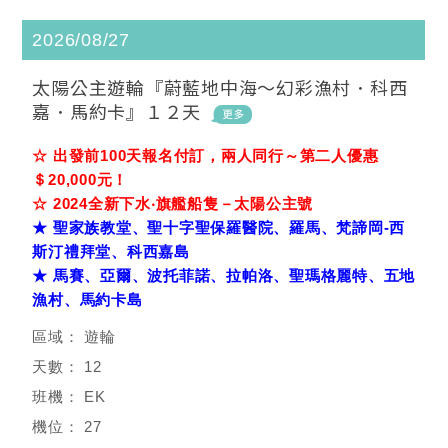
2026/08/27
太陽公主遊輪『蔚藍地中海～幻彩漁村．科西
嘉．馬約卡』１２天
☆ 出發前100天報名付訂，兩人同行～第二人優惠
＄20,000元！
☆ 2024全新下水‧旗艦船隻－太陽公主號
★ 聖家族教堂、聖十字聖保羅醫院、羅馬、梵諦岡-西
斯汀禮拜堂、科西嘉島
★ 馬賽、亞爾、波托菲諾、拉帕洛、聖瑪格麗特、五地
漁村、馬約卡島
遊輪
12
EK
27