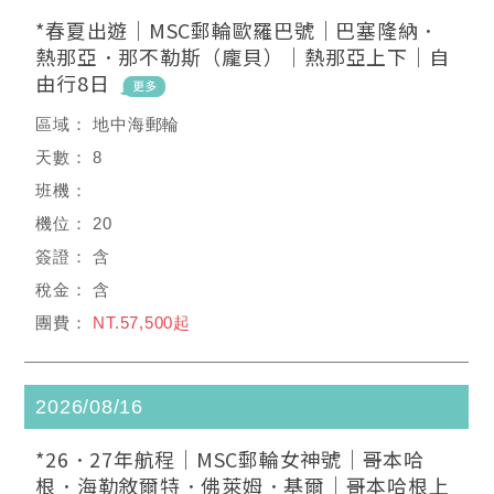
*春夏出遊｜MSC郵輪歐羅巴號｜巴塞隆納．
熱那亞．那不勒斯（龐貝）｜熱那亞上下｜自
由行8日
地中海郵輪
8
20
含
含
NT.57,500起
2026/08/16
*26．27年航程｜MSC郵輪女神號｜哥本哈
根．海勒敘爾特．佛萊姆．基爾｜哥本哈根上