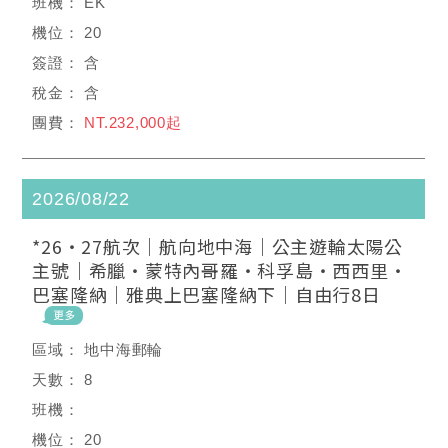
EK
20
含
含
NT.232,000起
2026/08/22
*26・27航次｜航向地中海｜公主遊輪太陽公
主號｜希臘・蒙特內哥羅・科孚島・西西里・
巴塞隆納｜雅典上巴塞隆納下｜自由行8日
地中海郵輪
8
20