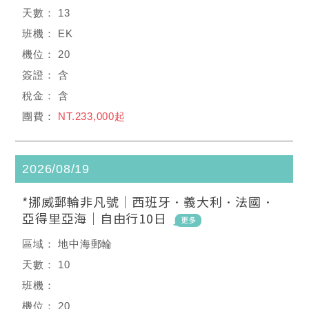
13
EK
20
含
含
NT.233,000起
2026/08/19
*挪威郵輪非凡號｜西班牙．義大利．法國．
亞得里亞海｜自由行10日
地中海郵輪
10
20