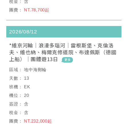
含
NT.78,700起
2026/08/12
*維京河輪｜浪漫多瑙河｜雷根斯堡、克倫洛
夫、維也納、梅爾克修道院、布達佩斯（德國
上船）｜團體遊13日
地中海郵輪
13
EK
20
含
含
NT.232,000起