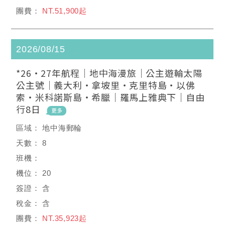
NT.51,900起
2026/08/15
*26・27年航程｜地中海漫旅｜公主遊輪太陽
公主號｜義大利・拿坡里・克里特島・以佛
索・米科諾斯島・希臘｜羅馬上雅典下｜自由
行8日
地中海郵輪
8
20
含
含
NT.35,923起