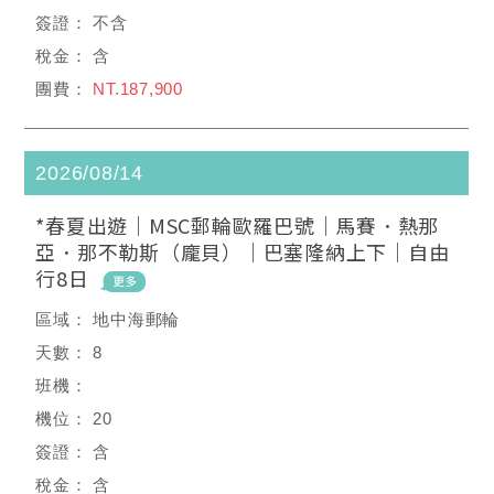
不含
含
NT.187,900
2026/08/14
*春夏出遊｜MSC郵輪歐羅巴號｜馬賽．熱那
亞．那不勒斯（龐貝）｜巴塞隆納上下｜自由
行8日
地中海郵輪
8
20
含
含