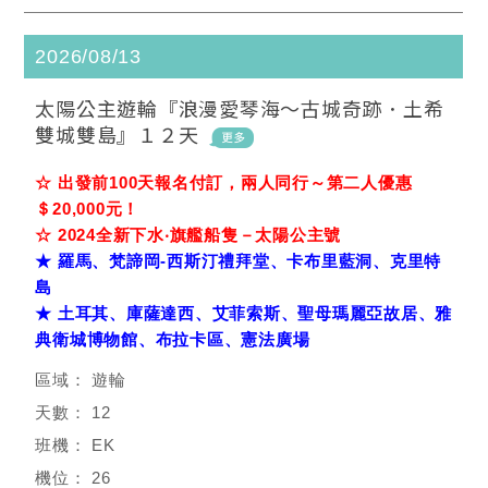
2026/08/13
太陽公主遊輪『浪漫愛琴海～古城奇跡．土希
雙城雙島』１２天
☆ 出發前100天報名付訂，兩人同行～第二人優惠
＄20,000元！
☆ 2024全新下水‧旗艦船隻－太陽公主號
★ 羅馬、梵諦岡-西斯汀禮拜堂、卡布里藍洞、克里特
島
★ 土耳其、庫薩達西、艾菲索斯、聖母瑪麗亞故居、雅
典衛城博物館、布拉卡區、憲法廣場
遊輪
12
EK
26