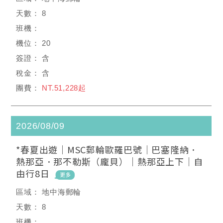
8
20
含
含
NT.51,228起
2026/08/09
*春夏出遊｜MSC郵輪歐羅巴號｜巴塞隆納．
熱那亞．那不勒斯（龐貝）｜熱那亞上下｜自
由行8日
地中海郵輪
8