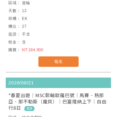
遊輪
12
EK
27
不含
含
NT.184,900
2026/08/21
*春夏出遊｜MSC郵輪歐羅巴號｜馬賽．熱那
亞．那不勒斯（龐貝）｜巴塞隆納上下｜自由
行8日