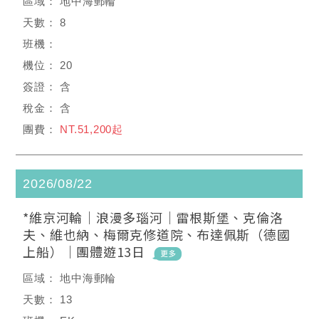
地中海郵輪
8
20
含
含
NT.51,200起
2026/08/22
*維京河輪｜浪漫多瑙河｜雷根斯堡、克倫洛
夫、維也納、梅爾克修道院、布達佩斯（德國
上船）｜團體遊13日
地中海郵輪
13