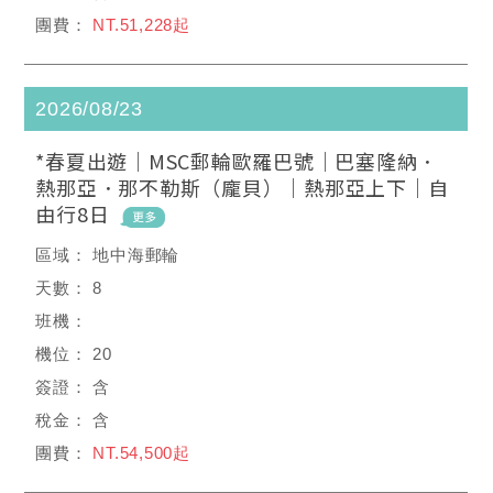
NT.51,228起
2026/08/23
*春夏出遊｜MSC郵輪歐羅巴號｜巴塞隆納．
熱那亞．那不勒斯（龐貝）｜熱那亞上下｜自
由行8日
地中海郵輪
8
20
含
含
NT.54,500起