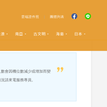
雲端證件照
團體列表
紐澳
南亞
古文明
海島
日本
人數會因機位數減少或增加而變
情況請來電服務專員。