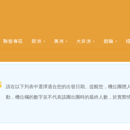
聯營專區
歐洲
美洲
大非洲
遊輪
請在以下列表中選擇適合您的出發日期。提醒您，機位團體
動，機位欄的數字並不代表該團出團時的最終人數，於實際