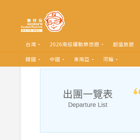
台灣
2026南投躍動樂悠遊
超值旅遊
韓國
中國
東南亞
河輪
出團一覽表
Departure List